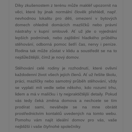
Díky zkušenostem z terénu může makléř upozornit na
věci, které by jinak normální člověk přehlédl, např.
nevhodnou lokalitu pro děti, omezení v bytových
domech ohledně domácích mazlíčků nebo právní
nástrahy v kupní smlouvě. Ať už jde o vyjednání
lepších podmínek, nebo zajištění hladkého průběhu
stěhování, odborná pomoc šetří čas, nervy i peníze.
Rodina tak může zůstat v klidu a soustředit se na to
nejdůležitější, čímž je nový domov.
Stěhování celé rodiny je rozhodnutí, které ovlivní
každodenní život všech jejích členů. Ať už řešíte školu,
práci, mazlíčky nebo samotný průběh stěhování, vždy
se vyplatí mít vedle sebe někoho, kdo rozumí trhu,
lidem a má v malíčku i ty nejpraktičtější detaily. Pokud
vás tedy čeká změna domova a nechcete se tím
prodírat sami, neváhejte se na mne obrátit
prostřednictvím kontaktů uvedených na tomto webu.
Pomohu vám najít ideální domov pro vás, vaše
nejbližší i vaše čtyřnohé společníky.