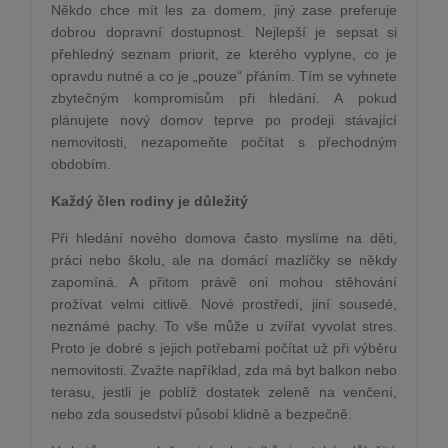
Někdo chce mít les za domem, jiný zase preferuje
dobrou dopravní dostupnost. Nejlepší je sepsat si
přehledný seznam priorit, ze kterého vyplyne, co je
opravdu nutné a co je „pouze“ přáním. Tím se vyhnete
zbytečným kompromisům při hledání. A pokud
plánujete nový domov teprve po prodeji stávající
nemovitosti, nezapomeňte počítat s přechodným
obdobím.
Každý člen rodiny je důležitý
Při hledání nového domova často myslíme na děti,
práci nebo školu, ale na domácí mazlíčky se někdy
zapomíná. A přitom právě oni mohou stěhování
prožívat velmi citlivě. Nové prostředí, jiní sousedé,
neznámé pachy. To vše může u zvířat vyvolat stres.
Proto je dobré s jejich potřebami počítat už při výběru
nemovitosti. Zvažte například, zda má byt balkon nebo
terasu, jestli je poblíž dostatek zeleně na venčení,
nebo zda sousedství působí klidně a bezpečně.