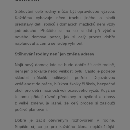
Stěhování celé rodiny může být opravdovou výzvou.
Každému vyhovuje něco trochu jiného a sladit
představy dětí, rodičů i domácích mazlíčků není vždy
jednoduché. Přečtěte si, na co si dát při výběru
nového domova pozor, jak si celý proces dobře
naplánovat a čemu se raději vyhnout.
Stěhování rodiny není jen změna adresy
Najít nový domov, kde se bude dobře žít celé rodině,
není jen o lokalitě nebo velikosti bytu. Často je potřeba
skloubit několik odlišných potřeb. Dojezdovou
vzdálenost do práce, blízkost školky či školy, bezpečné
okolí pro děti i možnosti volnočasového vyžití. Když se
k tomu přidají různé představy o bydlení a obavy
z velké změny, je jasné, že celý proces si zaslouží
pečlivé plánování.
Dobré je začít otevřeným rozhovorem v rodině.
Sepište si, co je pro každého člena nejdůležitější.