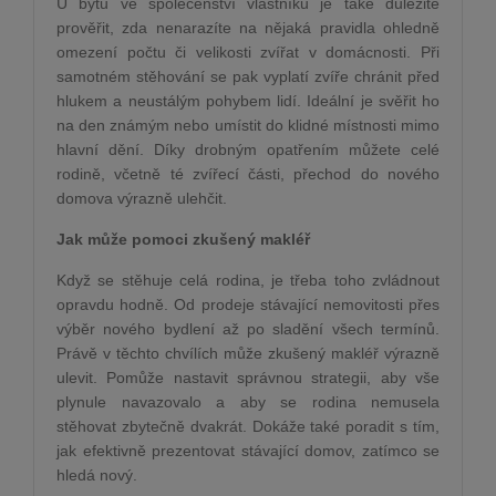
U bytů ve společenství vlastníků je také důležité
prověřit, zda nenarazíte na nějaká pravidla ohledně
omezení počtu či velikosti zvířat v domácnosti. Při
samotném stěhování se pak vyplatí zvíře chránit před
hlukem a neustálým pohybem lidí. Ideální je svěřit ho
na den známým nebo umístit do klidné místnosti mimo
hlavní dění. Díky drobným opatřením můžete celé
rodině, včetně té zvířecí části, přechod do nového
domova výrazně ulehčit.
Jak může pomoci zkušený makléř
Když se stěhuje celá rodina, je třeba toho zvládnout
opravdu hodně. Od prodeje stávající nemovitosti přes
výběr nového bydlení až po sladění všech termínů.
Právě v těchto chvílích může zkušený makléř výrazně
ulevit. Pomůže nastavit správnou strategii, aby vše
plynule navazovalo a aby se rodina nemusela
stěhovat zbytečně dvakrát. Dokáže také poradit s tím,
jak efektivně prezentovat stávající domov, zatímco se
hledá nový.