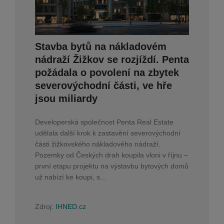
Stavba bytů na nákladovém
nádraží Žižkov se rozjíždí. Penta
požádala o povolení na zbytek
severovýchodní části, ve hře
jsou miliardy
Developerská společnost Penta Real Estate
udělala další krok k zastavění severovýchodní
části žižkovského nákladového nádraží.
Pozemky od Českých drah koupila vloni v říjnu –
první etapu projektu na výstavbu bytových domů
už nabízí ke koupi, s...
Zdroj:
IHNED.cz