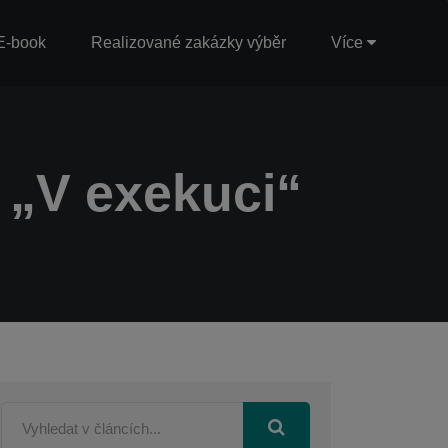
E-book
Realizované zakázky výběr
Více
 „V exekuci“