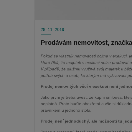
28. 11. 2019
Prodávám nemovitost, značka
Pokud se vlastník nemovitosti ocitne v exekuci, 
které říká, že majetek v exekuci nelze prodávat an
V případě, že dlužník využívá svůj majetek k běž
potřeb svých a osob, ke kterým má vyživovací p
Prodej nemovitých věcí v exekuci není jedn
Jako první je třeba uvést, že kupní smlouva, kt
neplatná. Proto buďte obezřetní a vše si důkladně
právníkem u jednoho stolu.
Prodej není jednoduchý, ale možnosti tu jso