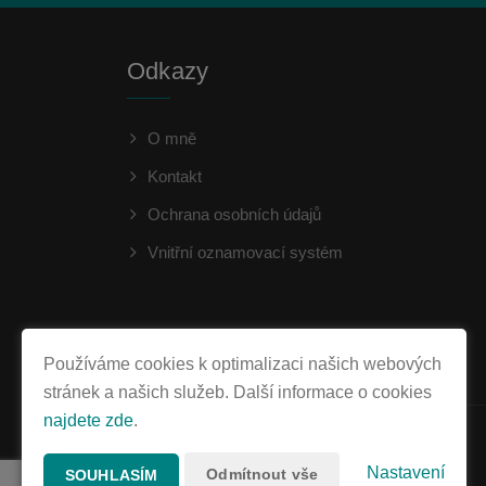
Odkazy
O mně
Kontakt
Ochrana osobních údajů
Vnitřní oznamovací systém
Používáme cookies k optimalizaci našich webových
stránek a našich služeb. Další informace o cookies
najdete zde
.
Nastavení
Odmítnout vše
SOUHLASÍM