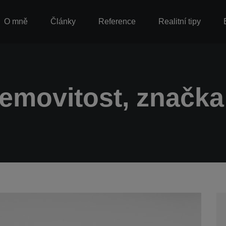
O mně
Články
Reference
Realitní tipy
movitost, značka