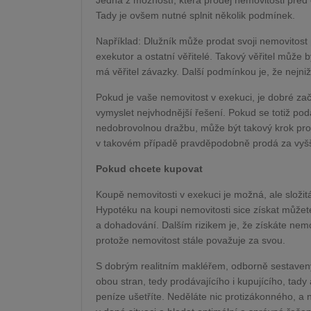
Jedna z možností, která prodej nemovitosti před
Tady je ovšem nutné splnit několik podmínek.
Například: Dlužník může prodat svoji nemovitost
exekutor a ostatní věřitelé. Takový věřitel může
má věřitel závazky. Další podmínkou je, že nejn
Pokud je vaše nemovitost v exekuci, je dobré zač
vymyslet nejvhodnější řešení. Pokud se totiž poda
nedobrovolnou dražbu, může být takový krok pro 
v takovém případě pravděpodobně prodá za vyšš
Pokud chcete kupovat
Koupě nemovitosti v exekuci je možná, ale složitá
Hypotéku na koupi nemovitosti sice získat můžet
a dohadování. Dalším rizikem je, že získáte nemov
protože nemovitost stále považuje za svou.
S dobrým realitním makléřem, odborně sestavený
obou stran, tedy prodávajícího i kupujícího, tady
peníze ušetříte. Neděláte nic protizákonného, a n