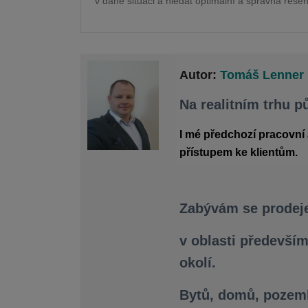
v dané situaci a hledat optimální a správná řešen
Autor:
Tomáš Lenner
Na realitním trhu 
I mé předchozí pracovní 
přístupem ke klientům.
Zabývám se prodej
v oblasti především
okolí.
Bytů, domů, pozemk