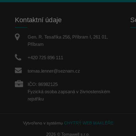
Kontaktní údaje
So
Gen. R. Tesaříka 256, Příbram I, 261 01,
Příbram
+420 725 896 111
tomas.lenner@seznam.cz
IČO: 86982125
Fyzická osoba zapsaná v živnostenském
rejstříku
Vytvořeno v systému
CHYTRÝ WEB MAKLÉŘE
2026 © Tomawell s.r.o.