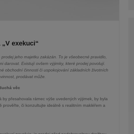
 „V exekuci“
je prodej jeho majetku zakázán. To je všeobecné pravidlo,
i darovat. Existují ovšem výjimky, které prodej povolují.
né obchodní činnosti či uspokojování základních životních
ovinnost, prodávat může.
oduchá věc
erá by přesahovala rámec výše uvedených výjimek, by byla
 prověřte, či konzultujte ideálně s realitním makléřem a
u