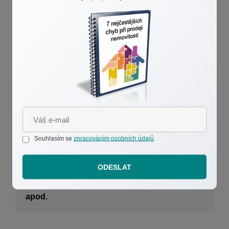
Zabývám se prodejem a pronájmem
nemovitostí,
v oblasti především Prahy, Příbrami,
Středočeského kraje a okolí.
Bytů, domů, pozemků, nebyt.
prostor, kom. prostor a objektů.
Souhlasím se
zpracováním osobních údajů
Včetně i zajištění jen právního servisu,
kontroly smluv, poradenství,
ODESLAT
vyjádření obvyklé ceny pro dědické řízení
apod.