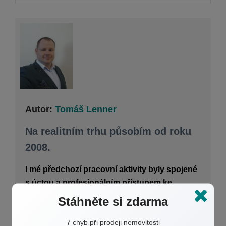
Autor:
Tomáš Lenner
Na realitním trhu působím od roku
2008.
I mé předchozí pracovní aktivity byly spojené
s úctou a profesionálním přístupem ke
klientům.
Stáhněte si zdarma
7 chyb při prodeji nemovitosti