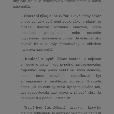
aby tyto klauzule respektovaly právní rámec a práva
nájemníků.
– Omezení týkající se zvířat:
I když přímý zákaz
chovu zvířat v bytě není podle zákona platný, je
možné stanovit rozumná omezení, která
nezpůsobí pronajímateli nebo ostatním
obyvatelům nepřiměřené obtíže. Je důležité, aby
takové klauzule byly formulovány s ohledem
na práva nájemníků.
– Kouření v bytě:
Zákaz kouření v nájemní
smlouvě je oblastí, kde je nutné najít rovnováhu.
Nájemníci mají právo kouřit ve svém domově,
pokud tímto chováním nepoškozují byt
a nepřiměřeně neobtěžují sousedy. Klauzule
omezující kouření by měla být formulována tak,
aby respektovala tato práva a zároveň chránila
nemovitost a pohodu ostatních.
– Trvalé bydliště:
Důležitým aspektem, který by
měl být zohledněn, je možnost nájemníka nahlásit