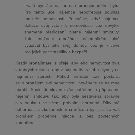
trvalé bydliště na adrese pronajímaného bytu.
Pro tento účel nájemce nepotřebuje souhlas
majitele nemovitosti. Postačuje, když nájemce
dokáže svůj vztah k nemovitosti, což obvykle
znamená předložení platné nájemní smlouvy.
Tato možnost umožňuje nájemníkům plně
využívat byt jako svůj domov, což je klíčové
pro jejich pocit stability a bezpečí.
Každý pronajímatel si přeje, aby jeho nemovitost byla
v dobrých rukou a aby z nájemního vztahu plynuly co
nejmenší starosti. Pokud nemáte čas postarat
se o pronájem své nemovitosti, neváhejte se na mne
obrátit. Spolu domluvíme vše potřebné a připravíme
nájemní smlouvu tak, aby byla sestavena správně
a v souladu se všemi právními normami. Díky mé
odbornosti a zkušenostem si můžete být jisti, že váš
pronájem proběhne hladce a bez zbytečných
komplikací.