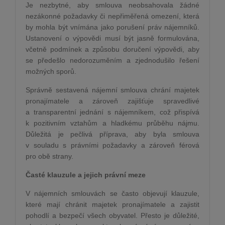
Je nezbytné, aby smlouva neobsahovala žádné
nezákonné požadavky či nepřiměřená omezení, která
by mohla být vnímána jako porušení práv nájemníků.
Ustanovení o výpovědi musí být jasně formulována,
včetně podmínek a způsobu doručení výpovědi, aby
se předešlo nedorozuměním a zjednodušilo řešení
možných sporů.
Správně sestavená nájemní smlouva chrání majetek
pronajímatele a zároveň zajišťuje spravedlivé
a transparentní jednání s nájemníkem, což přispívá
k pozitivním vztahům a hladkému průběhu nájmu.
Důležitá je pečlivá příprava, aby byla smlouva
v souladu s právními požadavky a zároveň férová
pro obě strany.
Časté klauzule a jejich právní meze
V nájemních smlouvách se často objevují klauzule,
které mají chránit majetek pronajímatele a zajistit
pohodlí a bezpečí všech obyvatel. Přesto je důležité,