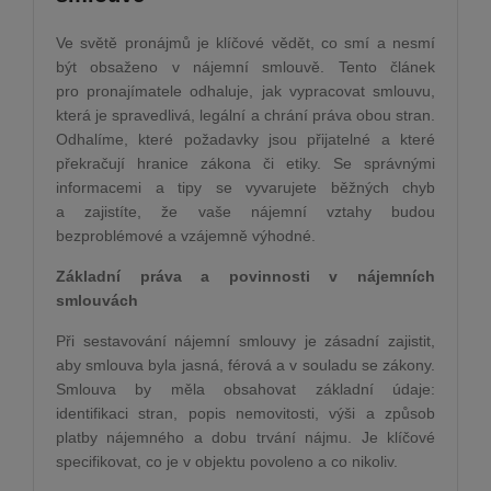
Ve světě pronájmů je klíčové vědět, co smí a nesmí
být obsaženo v nájemní smlouvě. Tento článek
pro pronajímatele odhaluje, jak vypracovat smlouvu,
která je spravedlivá, legální a chrání práva obou stran.
Odhalíme, které požadavky jsou přijatelné a které
překračují hranice zákona či etiky. Se správnými
informacemi a tipy se vyvarujete běžných chyb
a zajistíte, že vaše nájemní vztahy budou
bezproblémové a vzájemně výhodné.
Základní práva a povinnosti v nájemních
smlouvách
Při sestavování nájemní smlouvy je zásadní zajistit,
aby smlouva byla jasná, férová a v souladu se zákony.
Smlouva by měla obsahovat základní údaje:
identifikaci stran, popis nemovitosti, výši a způsob
platby nájemného a dobu trvání nájmu. Je klíčové
specifikovat, co je v objektu povoleno a co nikoliv.