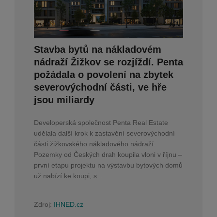
Stavba bytů na nákladovém
nádraží Žižkov se rozjíždí. Penta
požádala o povolení na zbytek
severovýchodní části, ve hře
jsou miliardy
Developerská společnost Penta Real Estate
udělala další krok k zastavění severovýchodní
části žižkovského nákladového nádraží.
Pozemky od Českých drah koupila vloni v říjnu –
první etapu projektu na výstavbu bytových domů
už nabízí ke koupi, s...
Zdroj:
IHNED.cz