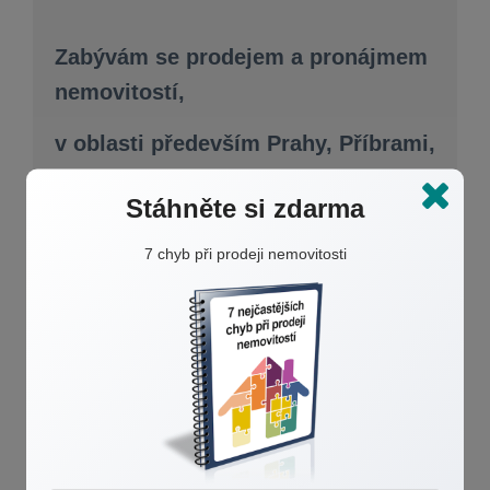
Zabývám se prodejem a pronájmem
nemovitostí,
v oblasti především Prahy, Příbrami,
Středočeského kraje a okolí.
Stáhněte si zdarma
Bytů, domů, pozemků, nebyt.
7 chyb při prodeji nemovitosti
prostor, kom. prostor a objektů.
Včetně i zajištění jen právního servisu,
kontroly smluv, poradenství,
vyjádření obvyklé ceny pro dědické řízení
apod.