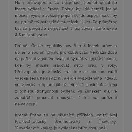
Není překvapením, že nejhorších hodnot dosahuje
index bydlení v Praze. Pokud by lidé neměli jediný
měsíční výdaj a veškerý příjem šel do úspor, museli by
na průměrný byt vydělávat celých 11 let. Za průměrný
byt se považuje nemovitost v pořizovací ceně okolo
4,5 milionů korun.
Průměr České republiky hovoří o 8 letech práce a
úplného spoření příjmu pro koupi bytu. Nejkratší dobu
na pořízení vlastního bydlení by měli v kraji Ústeckém,
kde by museli pracovat něco přes 3 roky.
Překvapením je Zlínský kraj, kde se obecně uvádí
vysoká cena nemovitostí, ale dle vypočteného indexu,
se Zlínský kraj umístil až mezi 4 posledními kraji
z pohledu dostupnosti bydlení. Ve Zlínském kraji je
zapotřebí pracovat necelých 7 let na pořízení
nemovitosti.
Kromě Prahy se na předních příčkách umístil kraj
Královéhradecký, Jihomoravský a Jihočeský.
V uvedených krajích je bydlení nejhůře dostupné.