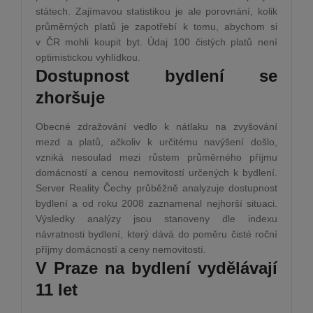
státech. Zajímavou statistikou je ale porovnání, kolik
průměrných platů je zapotřebí k tomu, abychom si
v ČR mohli koupit byt. Údaj 100 čistých platů není
optimistickou vyhlídkou.
Dostupnost bydlení se
zhoršuje
Obecné zdražování vedlo k nátlaku na zvyšování
mezd a platů, ačkoliv k určitému navýšení došlo,
vzniká nesoulad mezi růstem průměrného příjmu
domácností a cenou nemovitostí určených k bydlení.
Server Reality Čechy průběžně analyzuje dostupnost
bydlení a od roku 2008 zaznamenal nejhorší situaci.
Výsledky analýzy jsou stanoveny dle indexu
návratnosti bydlení, který dává do poměru čisté roční
příjmy domácností a ceny nemovitostí.
V Praze na bydlení vydělávají
11 let